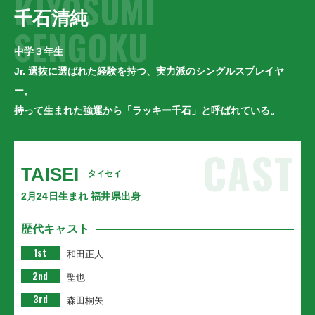
KIYOSUMI
千石清純
SENGOKU
中学３年生
Jr. 選抜に選ばれた経験を持つ、実力派のシングルスプレイヤ
ー。
持って生まれた強運から「ラッキー千石」と呼ばれている。
CAST
TAISEI
タイセイ
2月24日生まれ 福井県出身
歴代キャスト
1st
和田正人
2nd
聖也
3rd
森田桐矢