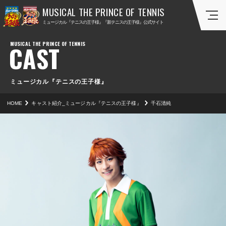
ミ
ミ
ミュージカル『テニスの王子様』『新テニスの王子様』公式サイト
ュ
ュ
ー
ー
CAST
ジ
ジ
カ
カ
ル
ル
『
『
ミュージカル『テニスの王子様』
テ
新
HOME
キャスト紹介_ミュージカル『テニスの王子様』
千石清純
ニ
テ
ス
ニ
の
ス
王
の
子
王
様
子
』
様
』