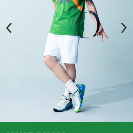
P
N
R
E
E
X
V
T