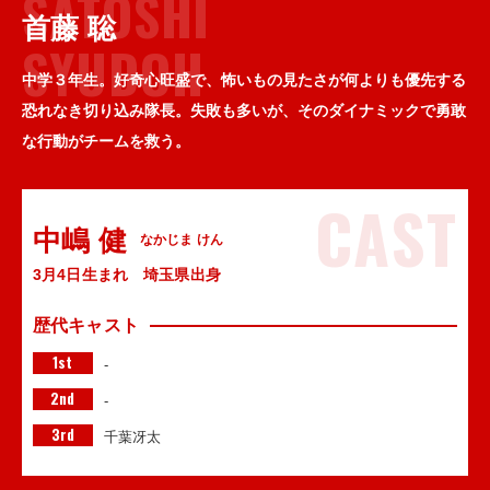
SATOSHI
首藤 聡
SYUDOH
中学３年生。好奇心旺盛で、怖いもの見たさが何よりも優先する
恐れなき切り込み隊長。失敗も多いが、そのダイナミックで勇敢
な行動がチームを救う。
CAST
中嶋 健
なかじま けん
3月4日生まれ 埼玉県出身
歴代キャスト
1st
-
2nd
-
3rd
千葉冴太