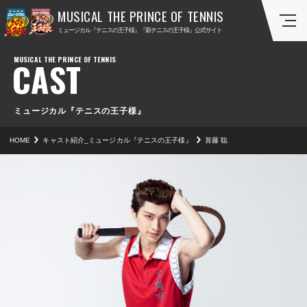
ミ
ミ
ミュージカル『テニスの王子様』『新テニスの王子様』公式サイト
ュ
ュ
ー
ー
CAST
ジ
ジ
カ
カ
ル
ル
『
『
ミュージカル『テニスの王子様』
テ
新
HOME
キャスト紹介_ミュージカル『テニスの王子様』
首藤 聡
ニ
テ
ス
ニ
の
ス
王
の
子
王
様
子
』
様
』