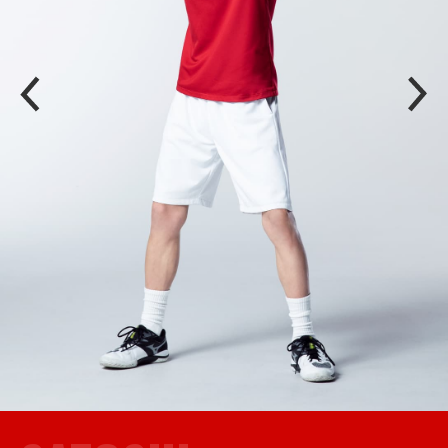
P
N
R
E
E
X
V
T