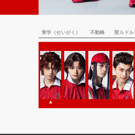
青学（せいがく）
不動峰
聖ルドル