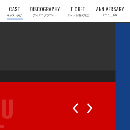
CAST
DISCOGRAPHY
TICKET
ANNIVERSARY
キャスト紹介
ディスコグラフィー
チケット購入方法
テニミュ20th
RU
P
N
R
E
E
X