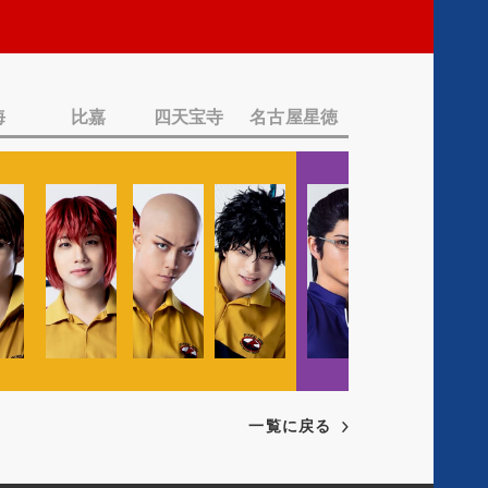
c
a
T
i
l
w
a
Y
i
l
o
t
海
比嘉
四天宝寺
名古屋星徳
I
u
t
n
t
e
s
u
r
t
b
a
e
g
r
a
m
一覧に戻る