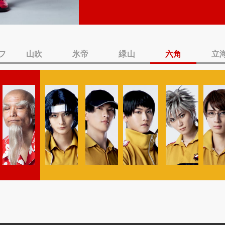
フ
山吹
氷帝
緑山
六角
立