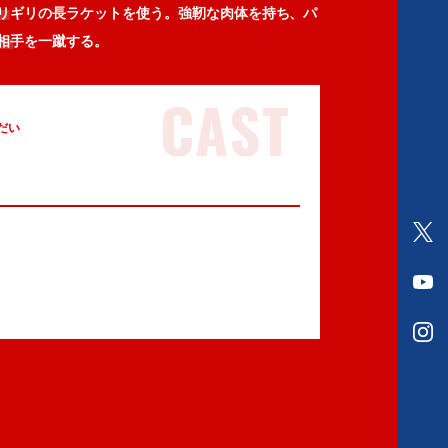
E
リギリの長ラケットを使う。強靭な肉体を持ち、パ
V
T
相手を一蹴する。
CAST
だい
O
f
O
f
f
i
O
f
c
f
i
i
f
c
a
i
i
l