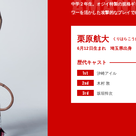
AMAN
中学２年生。オジイ特製の規格ギ
ワーを活かした攻撃的なプレイで
栗原航大
くりはらこう
6月12日生まれ 埼玉県出身
歴代キャスト
1st
汐崎アイル
2nd
木村 敦
3rd
坂垣怜次