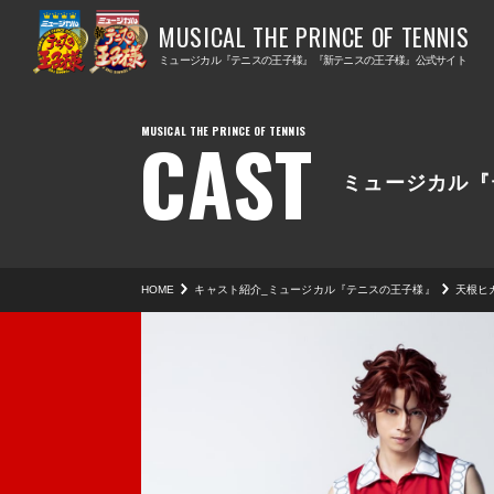
ミ
ミ
ュ
ュ
ミュージカル『テニスの王子様』『新テニスの王子様』公式サイト
ー
ー
ジ
ジ
CAST
カ
カ
ル
ル
ミュージカル『
『
『
テ
新
ニ
テ
HOME
キャスト紹介_ミュージカル『テニスの王子様』
天根ヒ
ス
ニ
の
ス
王
の
子
王
様
子
』
様
』